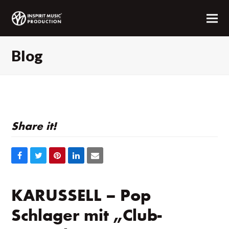
Blog
Share it!
Auf
Auf
Auf
Auf
Share
Facebook
Twitter
Pinterest
LinkedIn
via
teilen
teilen
teilen
teilen
Email
KARUSSELL – Pop
Schlager mit „Club-