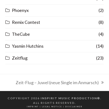
Phoenyx
(2)
Remix Contest
(8)
TheCube
(4)
Yasmin Hutchins
(14)
Zeitflug
(23)
Zeit-Flug – Juwel (neue Single im Anmarsch)
Nächster
Beitrag:
COPYRIGHT 2026
INSPIRIT MUSIC PRODUCTION®
.
ALL RIGHTS RESERVED.
IMPRINT
|
LEGAL NOTICE
|
DISCLAIMER