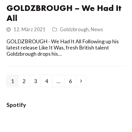
GOLDZBROUGH – We Had It
All
12. März 2021
Goldzbrough
,
News
GOLDZBROUGH - We Had It All Following up his
latest release Like It Was, fresh British talent
Goldzbrough drops his…
1
2
3
4
…
6
Seite
Seite
Seite
Seite
Seite
Vorwärts
Spotify