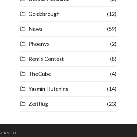
Goldzbrough
(12)
News
(59)
Phoenyx
(2)
Remix Contest
(8)
TheCube
(4)
Yasmin Hutchins
(14)
Zeitflug
(23)
ESERVED.