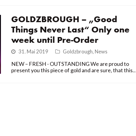
GOLDZBROUGH – „Good
Things Never Last“ Only one
week until Pre-Order
31. Mai 2019
Goldzbrough
,
News
NEW – FRESH - OUTSTANDING We are proud to
present you this piece of gold and are sure, that this