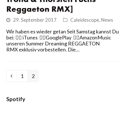
Reggaeton RMX]
29. September 2017
Caleidescope
,
News
Wir haben es wieder getan Seit Samstag kannst Du
bei: 👉🏻 iTunes 👉🏻GooglePlay 👉🏻AmazonMusic
unseren Summer Dreaming REGGAETON
RMX exklusiv vorbestellen. Die…
1
2
Vorheriger
Seite
Seite
Spotify