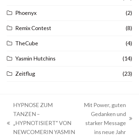
Phoenyx
(2)
Remix Contest
(8)
TheCube
(4)
Yasmin Hutchins
(14)
Zeitflug
(23)
HYPNOSE ZUM
Mit Power, guten
TANZEN –
Gedanken und
Nächster
„HYPNOTISIERT“ VON
starker Message
vorheriger
Beitrag:
NEWCOMERIN YASMIN
ins neue Jahr
Beitrag: