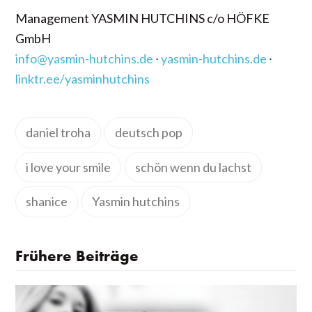
Management YASMIN HUTCHINS c/o HÖFKE
GmbH
info@yasmin-hutchins.de
∙
yasmin-hutchins.de
∙
linktr.ee/yasminhutchins
daniel troha
deutsch pop
i love your smile
schön wenn du lachst
shanice
Yasmin hutchins
Frühere Beiträge