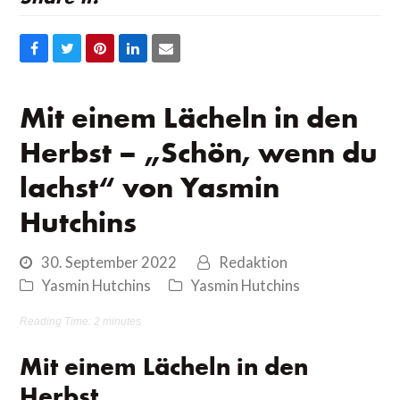
Auf
Auf
Auf
Auf
Share
Facebook
Twitter
Pinterest
LinkedIn
via
teilen
teilen
teilen
teilen
Email
Mit einem Lächeln in den
Herbst – „Schön, wenn du
lachst“ von Yasmin
Hutchins
30. September 2022
Redaktion
Yasmin Hutchins
Yasmin Hutchins
Reading Time:
2
minutes
Mit einem Lächeln in den
Herbst